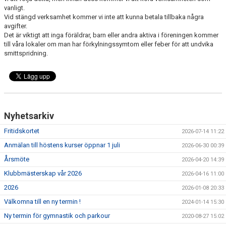
DOKUMENT
vanligt.
Vid stängd verksamhet kommer vi inte att kunna betala tillbaka några
VÅRA LEDARE/TRÄNARE
avgifter.
Det är viktigt att inga föräldrar, barn eller andra aktiva i föreningen kommer
KALAS
till våra lokaler om man har förkylningssymtom eller feber för att undvika
smittspridning.
FRÅGOR & SVAR
SPONSRING
Nyhetsarkiv
Fritidskortet
2026-07-14 11:22
Anmälan till höstens kurser öppnar 1 juli
2026-06-30 00:39
Årsmöte
2026-04-20 14:39
Klubbmästerskap vår 2026
2026-04-16 11:00
2026
2026-01-08 20:33
Välkomna till en ny termin !
2024-01-14 15:30
Ny termin för gymnastik och parkour
2020-08-27 15:02