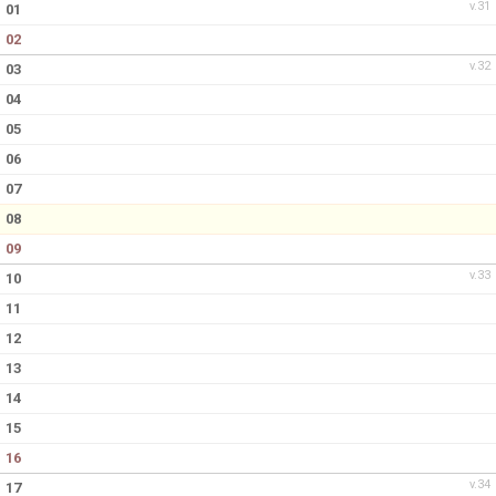
DOKUMENT
v.31
01
02
VÅRA LEDARE/TRÄNARE
v.32
03
KALAS
04
05
FRÅGOR & SVAR
06
07
SPONSRING
08
09
v.33
10
11
12
13
14
15
16
v.34
17