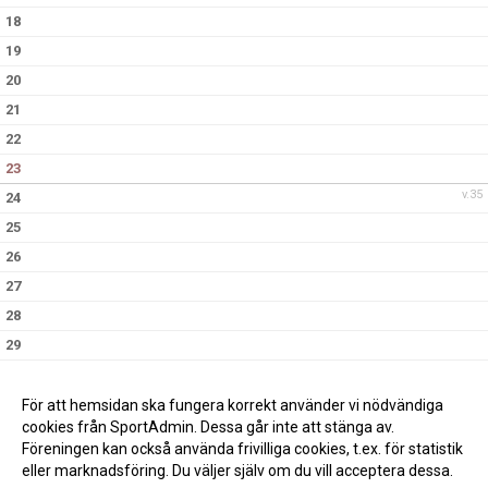
18
19
20
21
22
23
v.35
24
25
26
27
28
29
30
v.36
31
För att hemsidan ska fungera korrekt använder vi nödvändiga
cookies från SportAdmin. Dessa går inte att stänga av.
Föreningen kan också använda frivilliga cookies, t.ex. för statistik
eller marknadsföring. Du väljer själv om du vill acceptera dessa.