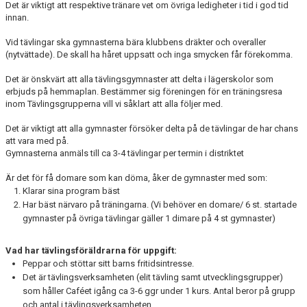
Det är viktigt att respektive tränare vet om övriga ledigheter i tid i god tid
innan.
Vid tävlingar ska gymnasterna bära klubbens dräkter och overaller
(nytvättade). De skall ha håret uppsatt och inga smycken får förekomma.
Det är önskvärt att alla tävlingsgymnaster att delta i lägerskolor som
erbjuds på hemmaplan. Bestämmer sig föreningen för en träningsresa
inom Tävlingsgrupperna vill vi såklart att alla följer med.
Det är viktigt att alla gymnaster försöker delta på de tävlingar de har chans
att vara med på.
Gymnasterna anmäls till ca 3-4 tävlingar per termin i distriktet
Är det för få domare som kan döma, åker de gymnaster med som:
Klarar sina program bäst
Har bäst närvaro på träningarna. (Vi behöver en domare/ 6 st. startade
gymnaster på övriga tävlingar gäller 1 dimare på 4 st gymnaster)
Vad har tävlingsföräldrarna för uppgift:
Peppar och stöttar sitt barns fritidsintresse.
Det är tävlingsverksamheten (elit tävling samt utvecklingsgrupper)
som håller Caféet igång ca 3-6 ggr under 1 kurs. Antal beror på grupp
och antal i tävlingsverksamheten.