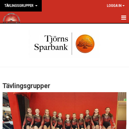
TÄVLINGSGRUPPER
LOGGA IN
HEM
NYHETER
KALENDER
MEDLEMMAR
BILDGALLERI
Tävlingsgrupper
DOKUMENT
KONTAKT