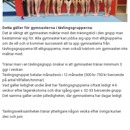
Detta gäller för gymnasterna i tävlingsgrupperna:
Det är viktigt att gymnasten mäktar med den träningstid i den grupp man
bestämmer sig för. Alla gymnaster kan jobba sig upp mot elitgrupperna
om de vill och vi kommer successivt att ta upp gymnasterna från
tävlingsgrupperna till elitgrupperna, men också tvärtom om gymnasten inte
mäktar med.
Tränar man i en tävlingsgrupp önskar vi att gymnasten tränar minimum 3
ggr i veckan.
Tävlingsgrupper betalar månadsvis i 12 månader (500 kr-750 kr beroende
på antal tillfällen/timmar)
Vad gäller ledighet under året har Tävlingsgrupperna oftast ledigt 4-6
veckor efter lägerskolorna och drar igång igen v. 32-33 beroende grupp.
Det samma gäller under julledigheten, där gymnasterna har dagar ledigt.
Tävlingsverksamheten tränar ytterligare någon vecka efter övriga kurser
dec och juni.