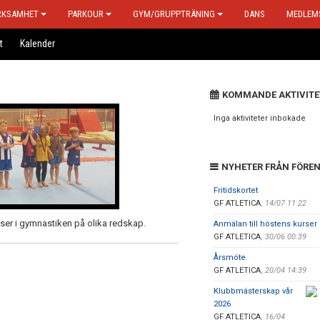
RKSAMHET
PARKOUR
GYM/GRUPPTRÄNING
DANS
MEDLEM
t
Kalender
KOMMANDE AKTIVITE
Inga aktiviteter inbokade
NYHETER FRÅN FÖRE
Fritidskortet
GF ATLETICA
,
14/07 11:22
elser i gymnastiken på olika redskap.
Anmälan till höstens kurser 
GF ATLETICA
,
30/06 00:39
Årsmöte
GF ATLETICA
,
20/04 14:39
Klubbmästerskap vår
2026
GF ATLETICA
,
16/04