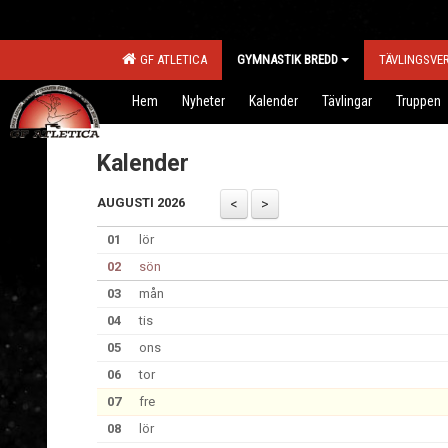
GF ATLETICA
GYMNASTIK BREDD
TÄVLINGSVE
Hem
Nyheter
Kalender
Tävlingar
Truppen
Kalender
AUGUSTI 2026
01
lör
02
sön
03
mån
04
tis
05
ons
06
tor
07
fre
08
lör