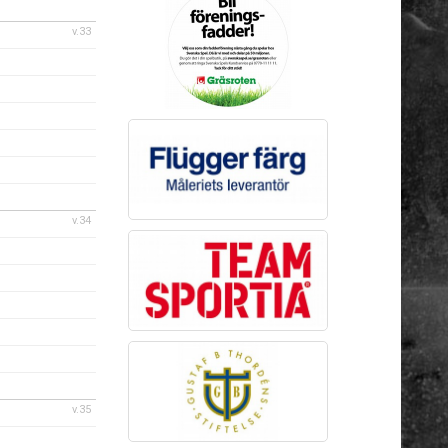
v.33
v.34
v.35