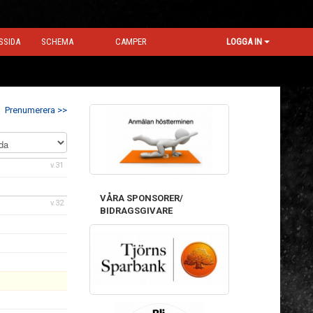
SSIDA
SCHEMA
CAMPER
LOGGA IN
Prenumerera >>
v.31
VÅRA SPONSORER/
v.32
BIDRAGSGIVARE