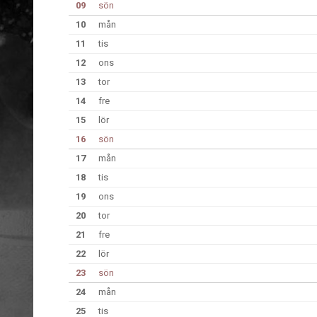
09
sön
10
mån
11
tis
12
ons
13
tor
14
fre
15
lör
16
sön
17
mån
18
tis
19
ons
20
tor
21
fre
22
lör
23
sön
24
mån
25
tis