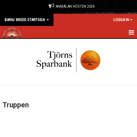
ANMÄLAN HÖSTEN 2026
BARN/ BREDD STARTSIDA
LOGGA IN
HEM
NYHETER
KALENDER
TÄVLINGAR
TRUPPEN
Truppen
BILDGALLERI
DOKUMENT
KONTAKT