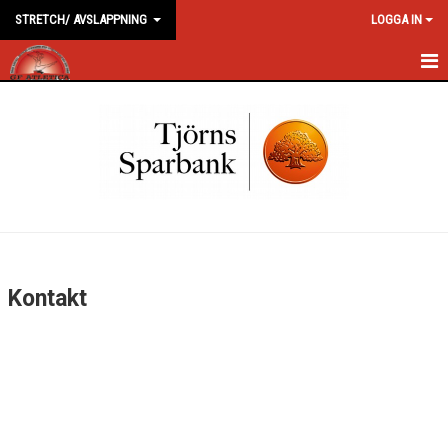
STRETCH/ AVSLAPPNING
LOGGA IN
HEM
NYHETER
KALENDER
MEDLEMMAR
BILDGALLERI
Kontakt
DOKUMENT
KONTAKT