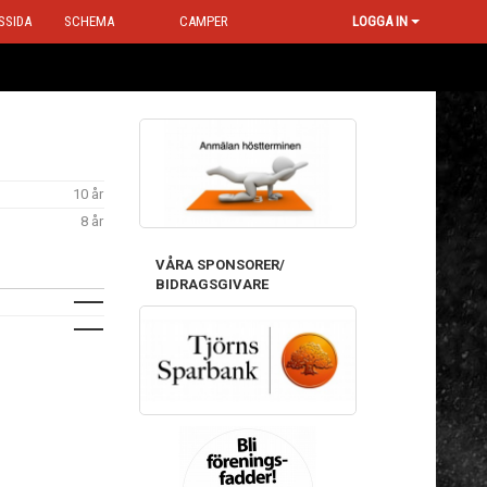
SSIDA
SCHEMA
CAMPER
LOGGA IN
10 år
8 år
VÅRA SPONSORER/
BIDRAGSGIVARE