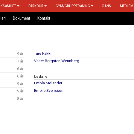
RKSAMHET
PARKOUR
GYM/GRUPPTRÄNING
DANS
MEDLEM
leri
Dokument
Kontakt
Ture Pakki
9 år
Valter Bergsten Wennberg
7 år
6 år
6 år
Ledare
Embla Molander
9 år
Emelie Svensson
9 år
8 år