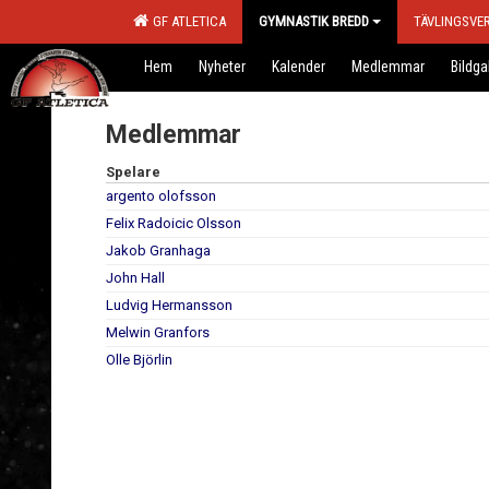
GF ATLETICA
GYMNASTIK BREDD
TÄVLINGSVE
Hem
Nyheter
Kalender
Medlemmar
Bildgal
Medlemmar
Spelare
argento olofsson
Felix Radoicic Olsson
Jakob Granhaga
John Hall
Ludvig Hermansson
Melwin Granfors
Olle Björlin