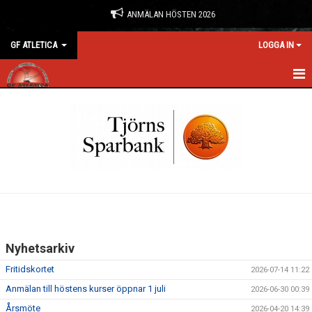
ANMÄLAN HÖSTEN 2026
GF ATLETICA
LOGGA IN
HEM
NYHETER
ANMÄLAN & BOKNING
FÖRENINGEN
KONTAKT
Nyhetsarkiv
KALENDER
Fritidskortet
2026-07-14 11:22
BILDGALLERI
Anmälan till höstens kurser öppnar 1 juli
2026-06-30 00:39
Årsmöte
2026-04-20 14:39