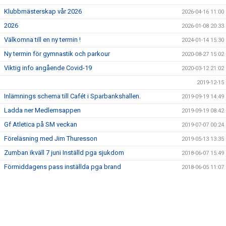
DOKUMENT
Klubbmästerskap vår 2026
2026-04-16 11:00
VÅRA LEDARE/TRÄNARE
2026
2026-01-08 20:33
Välkomna till en ny termin !
2024-01-14 15:30
KALAS
Ny termin för gymnastik och parkour
2020-08-27 15:02
FRÅGOR & SVAR
Viktig info angående Covid-19
2020-03-12 21:02
2019-12-15
SPONSRING
Inlämnings schema till Cafét i Sparbankshallen.
2019-09-19 14:49
Ladda ner Medlemsappen
2019-09-19 08:42
Gf Atletica på SM veckan
2019-07-07 00:24
Föreläsning med Jim Thuresson
2019-05-13 13:35
Zumban ikväll 7 juni Inställd pga sjukdom
2018-06-07 15:49
Förmiddagens pass inställda pga brand
2018-06-05 11:07