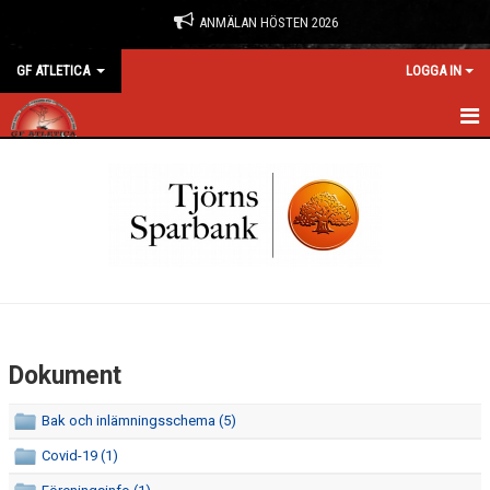
ANMÄLAN HÖSTEN 2026
GF ATLETICA
LOGGA IN
HEM
NYHETER
ANMÄLAN & BOKNING
FÖRENINGEN
KONTAKT
Dokument
KALENDER
Bak och inlämningsschema (5)
BILDGALLERI
Covid-19 (1)