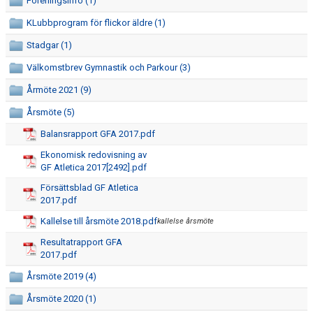
DOKUMENT
Föreningsinfo (1)
KLubbprogram för flickor äldre (1)
VÅRA LEDARE/TRÄNARE
Stadgar (1)
KALAS
Välkomstbrev Gymnastik och Parkour (3)
Årmöte 2021 (9)
FRÅGOR & SVAR
Årsmöte (5)
SPONSRING
Balansrapport GFA 2017.pdf
Ekonomisk redovisning av
GF Atletica 2017[2492].pdf
Försättsblad GF Atletica
2017.pdf
Kallelse till årsmöte 2018.pdf
kallelse årsmöte
Resultatrapport GFA
2017.pdf
Årsmöte 2019 (4)
Årsmöte 2020 (1)