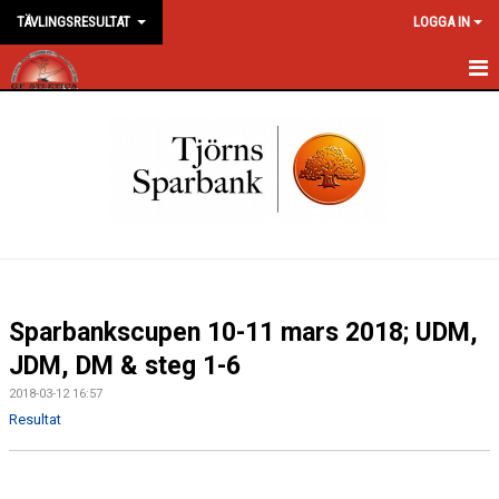
TÄVLINGSRESULTAT
LOGGA IN
HEM
NYHETER
DOKUMENT
BILDGALLERI
KONTAKT
Sparbankscupen 10-11 mars 2018; UDM,
JDM, DM & steg 1-6
2018-03-12 16:57
Resultat