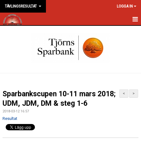
TÄVLINGSRESULTAT
LOGGA IN
HEM
NYHETER
DOKUMENT
BILDGALLERI
KONTAKT
Sparbankscupen 10-11 mars 2018;
<
>
UDM, JDM, DM & steg 1-6
2018-03-12 16:57
Resultat