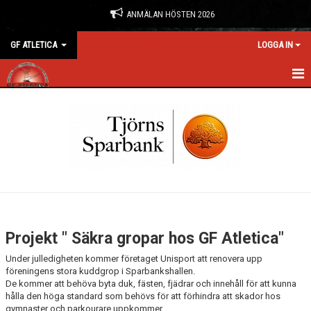
ANMÄLAN HÖSTEN 2026
GF ATLETICA
LOGGA IN
HEM
NYHETER
ANMÄLAN & BOKNING
FÖRENINGEN
KONTAKT
Projekt " Säkra gropar hos GF Atletica"
KALENDER
Under julledigheten kommer företaget Unisport att renovera upp
föreningens stora kuddgrop i Sparbankshallen.
BILDGALLERI
De kommer att behöva byta duk, fästen, fjädrar och innehåll för att kunna
hålla den höga standard som behövs för att förhindra att skador hos
gymnaster och parkourare uppkommer.