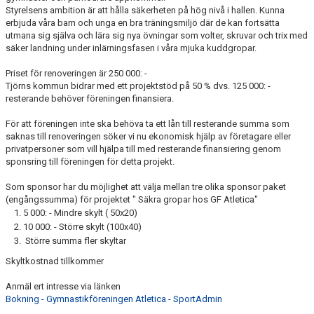
DOKUMENT
Styrelsens ambition är att hålla säkerheten på hög nivå i hallen. Kunna
erbjuda våra barn och unga en bra träningsmiljö där de kan fortsätta
VÅRA LEDARE/TRÄNARE
utmana sig själva och lära sig nya övningar som volter, skruvar och trix med
säker landning under inlärningsfasen i våra mjuka kuddgropar.
KALAS
Priset för renoveringen är 250 000: -
Tjörns kommun bidrar med ett projektstöd på 50 % dvs. 125 000: -
FRÅGOR & SVAR
resterande behöver föreningen finansiera.
SPONSRING
För att föreningen inte ska behöva ta ett lån till resterande summa som
saknas till renoveringen söker vi nu ekonomisk hjälp av företagare eller
privatpersoner som vill hjälpa till med resterande finansiering genom
sponsring till föreningen för detta projekt.
Som sponsor har du möjlighet att välja mellan tre olika sponsor paket
(engångssumma) för projektet " Säkra gropar hos GF Atletica"
5 000: - Mindre skylt ( 50x20)
10 000: - Större skylt (100x40)
Större summa fler skyltar
Skyltkostnad tillkommer
Anmäl ert intresse via länken
Bokning - Gymnastikföreningen Atletica - SportAdmin