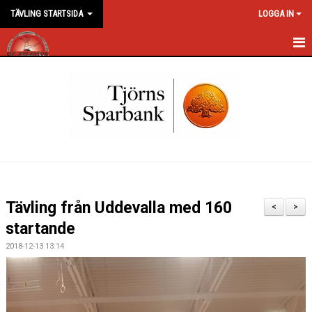
TÄVLING STARTSIDA
LOGGA IN
HEM
NYHETER
KALENDER
MEDLEMMAR
BILDGALLERI
Tävling från Uddevalla med 160
<
>
DOKUMENT
startande
2018-12-13 13:14
KONTAKT