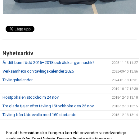
Nyhetsarkiv
Är ditt barn född 2016–2018 och älskar gymnastik?
2025-11-13 11:27
Verksamhets och tävlingskalender 2026
2025-09-10 13:56
Tävlingskalender
2024-01-18 13:31
2019-10-17 12:30
Höstpokalen stockholm 24 nov
2018-12-13 13:18
Tre glada tjejer efter tävling i Stockholm den 25 nov
2018-12-13 13:15
Tävling från Uddevalla med 160 startande
2018-12-13 13:14
Glada tjejer efter tävling i Uddevalla
2018-12-13 13:12
3:e plats i mångkampen på Riksfinalerna i Stockholm
För att hemsidan ska fungera korrekt använder vi nödvändiga
2018-05-07 14:15